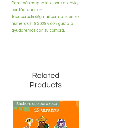
Para más preguntas sobre el envío,
contáctenos en
tacacorocks@gmail.com, o nuestro
número 6119 3029 y con gusto lo
ayudaremos con su compra.
Related
Products
Stickers oso perezoso
Stickers oso perezoso