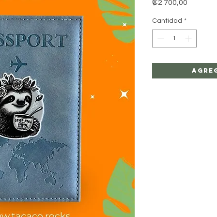
Precio
₡2 700,00
Cantidad
*
Agre