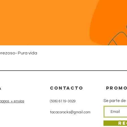
Vista rápida
rezoso- Pura vida
A
CONTACTo
promo
Se parte de
pagos + envíos
(506) 6119-3029
tacacorocks@gmail.com
Re