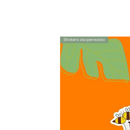
Stickers oso perezoso