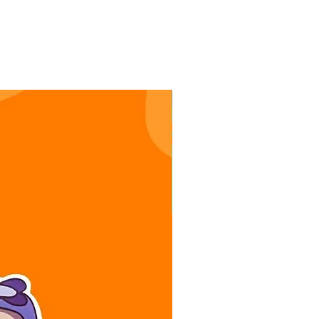
Stickers oso perezoso