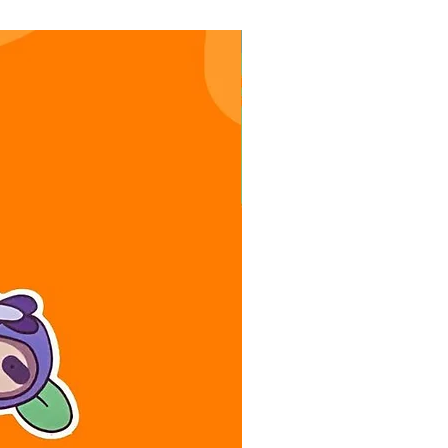
Stickers oso perezoso