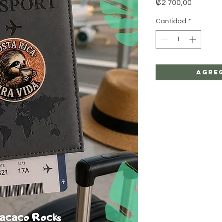
Precio
₡2 700,00
Cantidad
*
Agre