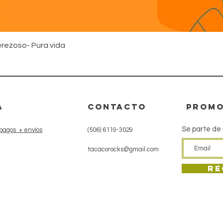
Vista rápida
rezoso- Pura vida
A
CONTACTo
promo
Se parte de
pagos + envíos
(506) 6119-3029
tacacorocks@gmail.com
Re