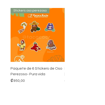
Stickers oso perezoso
Stickers oso perezoso
Paquete de 6 Stickers de Oso
Pack de 24 Stickers Co
Perezoso- Pura vida
| Oso Perezoso
Precio
Precio
₡950,00
₡3 800,00