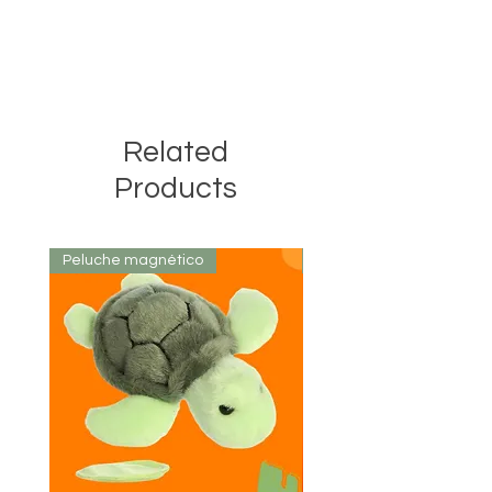
Related
Products
Peluche magnético
Colección Limitada