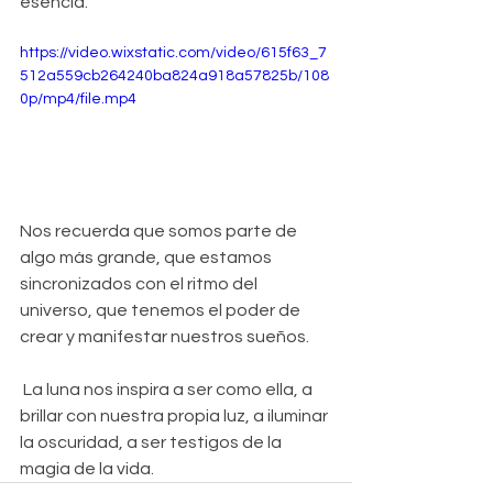
esencia. 
https://video.wixstatic.com/video/615f63_7
512a559cb264240ba824a918a57825b/108
0p/mp4/file.mp4
Nos recuerda que somos parte de 
algo más grande, que estamos 
sincronizados con el ritmo del 
universo, que tenemos el poder de 
crear y manifestar nuestros sueños.
 La luna nos inspira a ser como ella, a 
brillar con nuestra propia luz, a iluminar 
la oscuridad, a ser testigos de la 
magia de la vida.