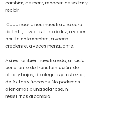
cambiar, de morir, renacer, de soltar y 
recibir.
 Cada noche nos muestra una cara 
distinta, a veces llena de luz, a veces 
oculta en la sombra, a veces 
creciente, a veces menguante. 
Así es también nuestra vida, un ciclo 
constante de transformación, de 
altos y bajos, de alegrías y tristezas, 
de éxitos y fracasos. No podemos 
aferrarnos a una sola fase, ni 
resistirnos al cambio. 