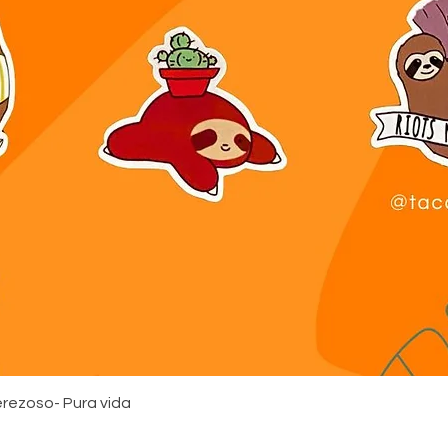
Quick View
rezoso- Pura vida