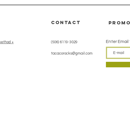
CONTACT
promo
Enter Email
ethod +
(506) 6119-3029
tacacorocks@gmail.com