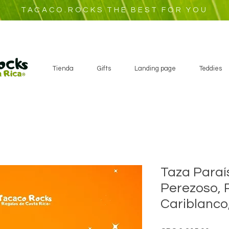
TACACO.ROCKS THE BEST FOR YOU
Tienda
Gifts
Landing page
Teddies
Taza Paraís
Perezoso, 
Cariblanco,