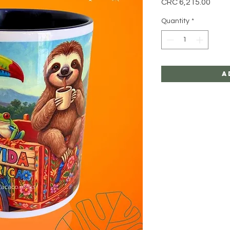
Price
CRC 6,215.00
Quantity
*
A