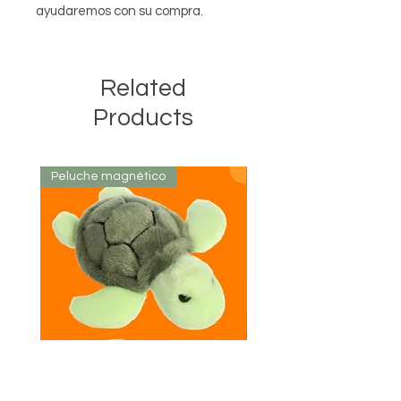
ayudaremos con su compra.
Related
Products
Peluche magnético
Colección Limitada
Peluche magnético de tortuga
Imán - Magnético Costa