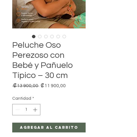
Peluche Oso
Perezoso con
Bebé y Pañuelo
Típico – 30 cm
Precio
Precio
 ₡13 900,00 
₡11 900,00
de
oferta
Cantidad
*
Agregar al carrito