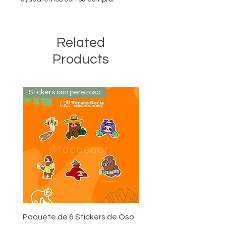
Related
Products
Stickers oso perezoso
Stickers oso perezoso
Paquete de 6 Stickers de Oso
Pack de 24 Stickers Co