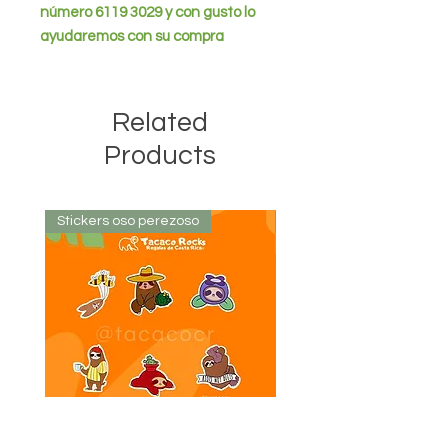
número 6119 3029 y con gusto lo
ayudaremos con su compra
Related
Products
Stickers oso perezoso
Stickers oso perezoso