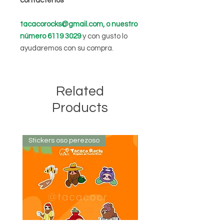
contáctenos
tacacorocks@gmail.com, o nuestro
número 6119 3029
y con gusto lo
ayudaremos con su compra.
Related
Products
Stickers oso perezoso
Stickers oso perezoso