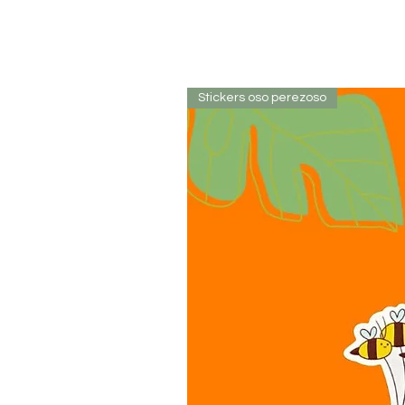
Stickers oso perezoso