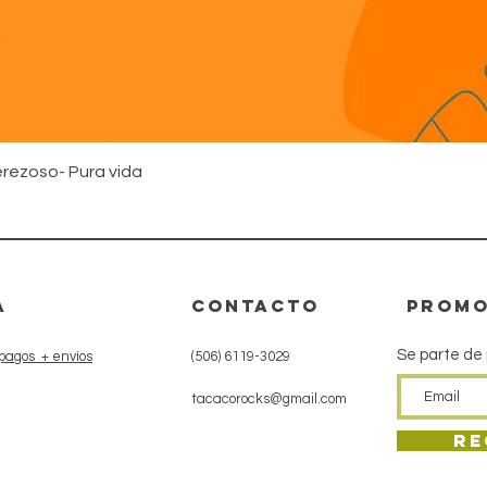
Vista rápida
rezoso- Pura vida
A
CONTACTo
promo
Se parte de
pagos + envíos
(506) 6119-3029
tacacorocks@gmail.com
Re