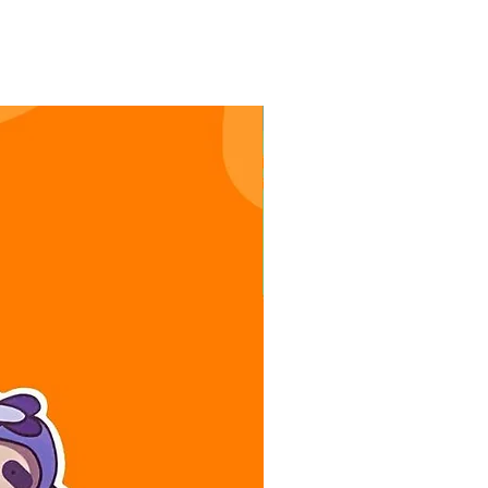
Stickers oso perezoso