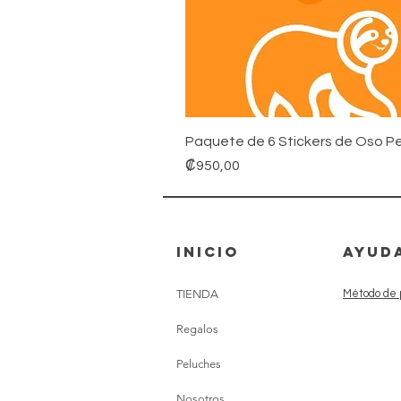
Paquete de 6 Stickers de Oso Pe
Precio
₡950,00
inicio
AYUD
TIENDA
Método de 
Regalos
Peluches
Nosotros