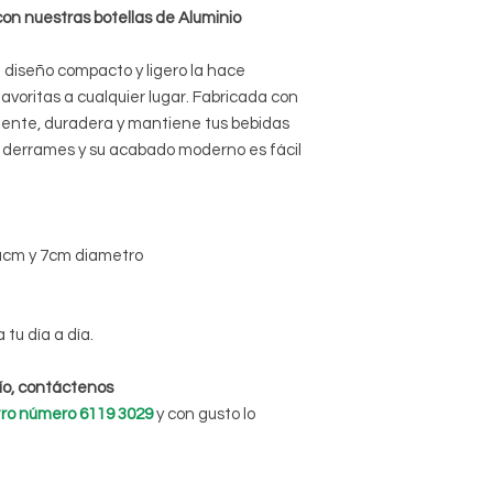
 con nuestras botellas de Aluminio
u diseño compacto y ligero la hace
favoritas a cualquier lugar. Fabricada con
istente, duradera y mantiene tus bebidas
a derrames y su acabado moderno es fácil
racm y 7cm diametro
tu día a día.
ío, contáctenos
ro número 6119 3029
y con gusto lo