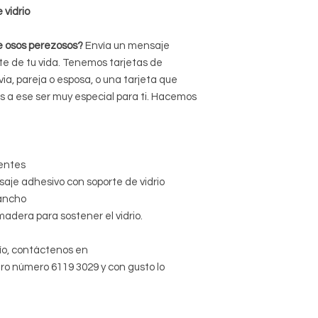
 vidrio
e osos perezosos?
Envía un mensaje
te de tu vida. Tenemos tarjetas de
via, pareja o esposa, o una tarjeta que
 a ese ser muy especial para ti. Hacemos
entes
aje adhesivo con soporte de vidrio
ancho
adera para sostener el vidrio.
ío, contáctenos en
o número 6119 3029 y con gusto lo