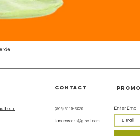
Quick View
verde
CONTACT
promo
Enter Email
ethod +
(506) 6119-3029
tacacorocks@gmail.com