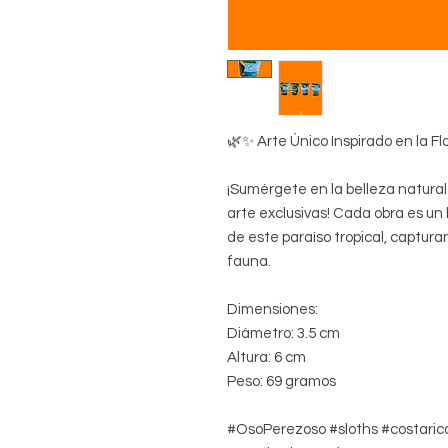
🌿✨ Arte Único Inspirado en la F
¡Sumérgete en la belleza natura
arte exclusivas! Cada obra es un
de este paraíso tropical, captura
fauna.
Dimensiones:
Diámetro: 3.5 cm
Altura: 6 cm
Peso: 69 gramos
#OsoPerezoso #sloths #costaric