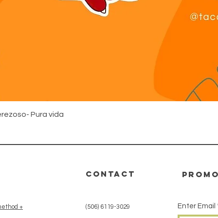
Quick View
rezoso- Pura vida
CONTACT
promo
Enter Email
ethod +
(506) 6119-3029