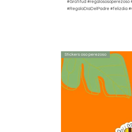
#Gratitud #regalososoperezoso #
#RegaloDíaDelPadre #felizdia #
Stickers oso perezoso