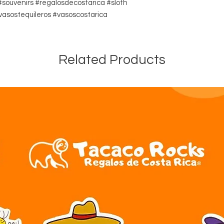
souvenirs #regalosdecostarica #sloth
vasostequileros #vasoscostarica
Related Products