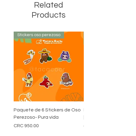
Related
Products
Stickers oso perezoso
Stickers oso perezoso
Paquete de 6 Stickers de Oso
Pack de 24 Stickers Co
Perezoso- Pura vida
| Oso Perezoso
Price
Regular Price
CRC 950.00
CRC 3,800.00